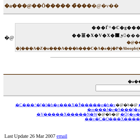
�a���@��Õ����� �̏���
�@�v��
���Ѓ^�C�g��
�@
�@�����
�]���A�Z�u���A���h���C�A�a�j�P�Aboop
�a�
�C���^�[�l�b�g���X�ꊇ�����g�b�v
�@�b�@
�m���J�e�S���[�g
�V�����X�����N�W
�@�b�@
�Ö{�w
��v�C�O���X����
Last Update 26 Mar 2007
email