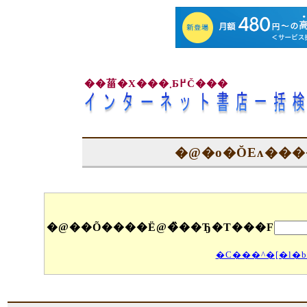
��菑�X���܂Ƃ߂Č���
�@�o�ŎЕʌ��
�@��Õ����Ё@�̏��Ђ�T���F
�C���^�[�l�