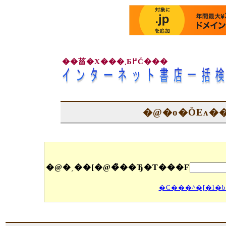
��菑�X���܂Ƃ߂Č���
�@�o�ŎЕʌ�
�@�ˏ��[�@�̏��Ђ�T���F
�C���^�[�l�