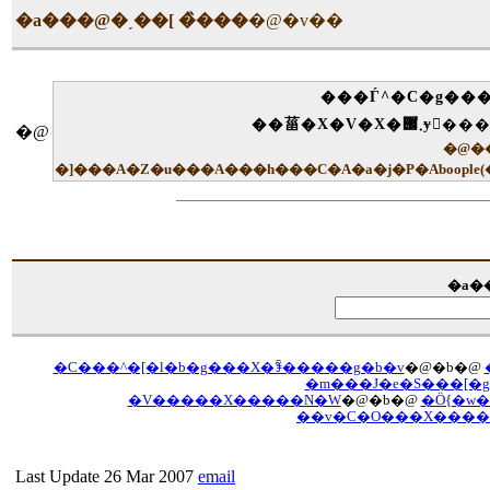
�a���@�ˏ��[ �̏���
�@�v��
���Ѓ^�C�g��
�@
�@�����
�]���A�Z�u���A���h���C�A�a�j�P�Aboop
�a�
�C���^�[�l�b�g���X�ꊇ�����g�b�v
�@�b�@
�m���J�e�S���[�g
�V�����X�����N�W
�@�b�@
�Ö{�w
��v�C�O���X����
Last Update 26 Mar 2007
email