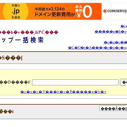
�c
�����g�b�v
���c�u�c�V���b�v���܂Ƃ߂Č���
�c�u�c�
�C�O�i�A���j�c�u�c
�S���[
��Ō����F
�c�u�c�V���b�v�ꊇ�����g�b�v
̏��i