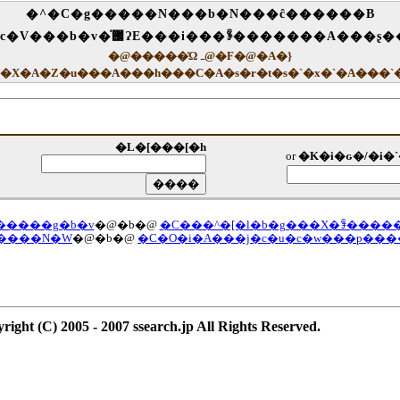
�^�C�g�����N���b�N���ĉ������B
�@�����Ώہ@�F�@�A�}
�L�[���[�h
or
�K�i�ԍ�/�i�
�����g�b�v
�@�b�@
�C���^�[�l�b�g���X�ꊇ�����
�����N�W
�@�b�@
�C�O�i�A���j�c�u�c�w���p��
right (C) 2005 - 2007 ssearch.jp All Rights Reserved.