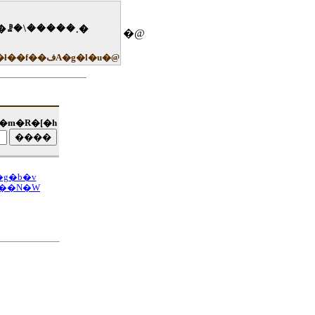
�U�̑��c�u�c�V���b�v�̍݌ɁE���i���ꊇ�������A���ʂ��ꗗ�\�����܂�
�@
�]���A�y�V�u�b�N�X�A�Z�u���A���h���C�A�s�r�t�s�`�x�`�A���`�ł��f��فA�g�l�u�@
`�m�R�[�h
g�b�v
���N�W