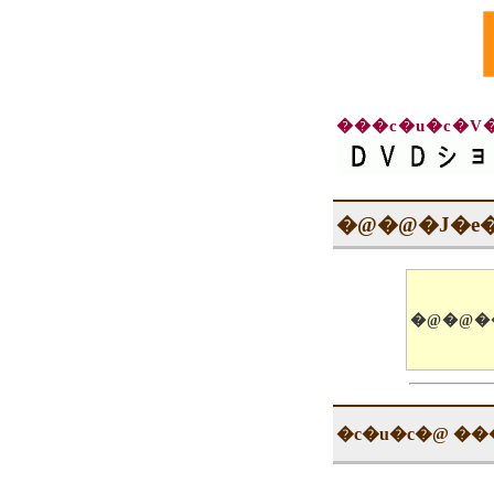
�@�@�J�e
�@�@�
�c�u�c�@ ���