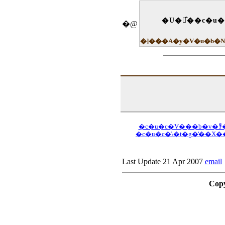
�@
�c�u�c�V���b�v�ꊇ
�c�u�c�\�t�g�̔��X
Last Update 21 Apr 2007
email
Copy