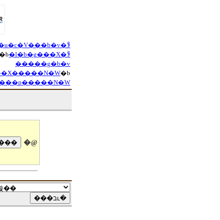
�u�c�V���b�v�ꊇ
�b
�l�b�g���X�ꊇ
�����g�b�v
̔��X�����N�W
�b
�w���p�����N�W
�@